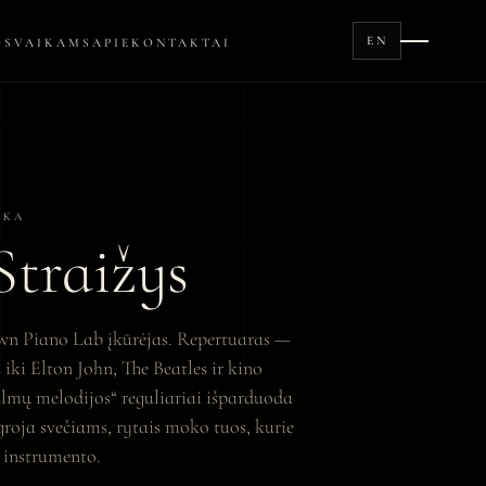
EN
OS
VAIKAMS
APIE
KONTAKTAI
IKA
Straižys
own Piano Lab įkūrėjas. Repertuaras —
iki Elton John, The Beatles ir kino
lmų melodijos“ reguliariai išparduoda
roja svečiams, rytais moko tuos, kurie
o instrumento.