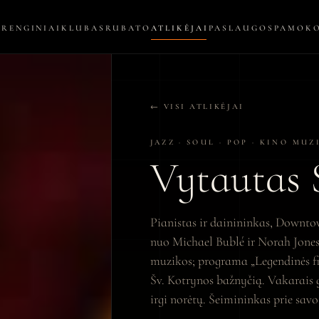
RENGINIAI
KLUBAS
RUBATO
ATLIKĖJAI
PASLAUGOS
PAMOK
← VISI ATLIKĖJAI
JAZZ · SOUL · POP · KINO MUZ
Vytautas 
Pianistas ir dainininkas, Downt
nuo Michael Bublé ir Norah Jones 
muzikos; programa „Legendinės fi
Šv. Kotrynos bažnyčią. Vakarais g
irgi norėtų. Šeimininkas prie sav