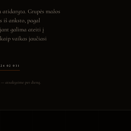
au atidaryta. Grupės mažos
s iš anksto, pagal
jant galima ateiti į
kaip vaikas jaučiasi
624 02 031
ą — atsakysime per dieną.