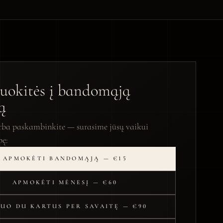
ruokitės į bandomąją
ą
rba paskambinkite — surasime jūsų vaikui
pę:
APMOKĖTI BANDOMĄJĄ — €15
APMOKĖTI MĖNESĮ — €60
UO DU KARTUS PER SAVAITĘ — €90