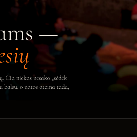
kams —
esių
tų. Čia niekas nesako „sėdėk
balsu, o natos ateina tada,