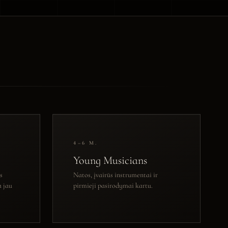
4–6 M.
Young Musicians
s
Natos, įvairūs instrumentai ir
a jau
pirmieji pasirodymai kartu.