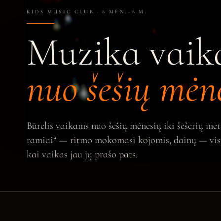
KIDS MUSIC CLUB · 6 MĖN.–6 M.
Muzika vai
nuo šešių mėn
Būrelis vaikams nuo šešių mėnesių iki šešerių me
ramiai“ — ritmo mokomasi kojomis, dainų — visu 
kai vaikas jau jų prašo pats.