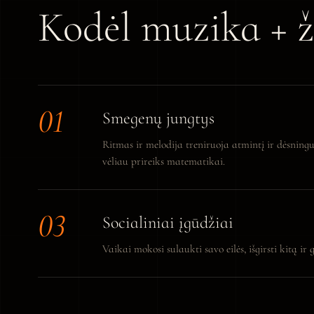
Kodėl muzika + 
Smegenų jungtys
Ritmas ir melodija treniruoja atmintį ir dėsning
vėliau prireiks matematikai.
Socialiniai įgūdžiai
Vaikai mokosi sulaukti savo eilės, išgirsti kitą ir 