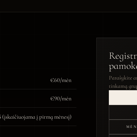
Regist
pamok
Parašykite a
€60/mėn
tinkamą gru
€90/mėn
 (įskaičiuojama į pirmą mėnesį)
MĖN