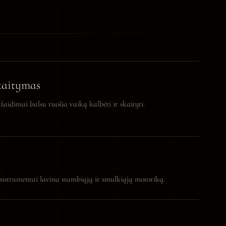
kaitymas
žaidimai balsu ruošia vaiką kalbėti ir skaityti.
r instrumentai lavina stambiąją ir smulkiąją motoriką.