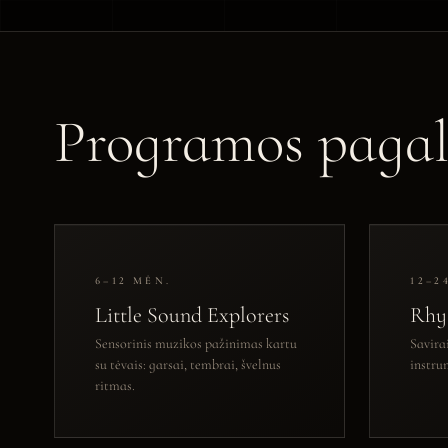
Programos paga
6–12 MĖN.
12–2
Little Sound Explorers
Rhy
Sensorinis muzikos pažinimas kartu
Savira
su tėvais: garsai, tembrai, švelnus
instru
ritmas.