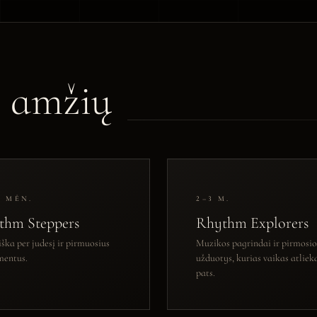
l amžių
4 MĖN.
2–3 M.
thm Steppers
Rhythm Explorers
iška per judesį ir pirmuosius
Muzikos pagrindai ir pirmosio
mentus.
užduotys, kurias vaikas atliek
pats.