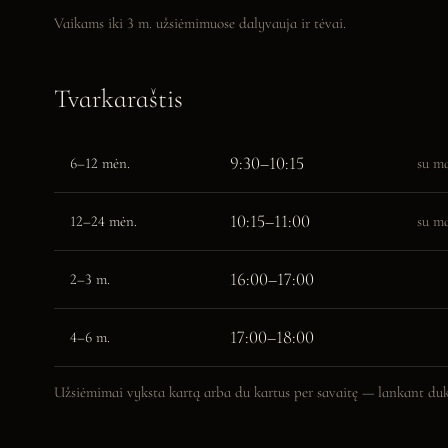
Vaikams iki 3 m. užsiėmimuose dalyvauja ir tėvai.
Tvarkaraštis
9:30–10:15
6–12 mėn.
su ma
10:15–11:00
12–24 mėn.
su ma
16:00–17:00
2–3 m.
17:00–18:00
4–6 m.
Užsiėmimai vyksta kartą arba du kartus per savaitę — lankant duk