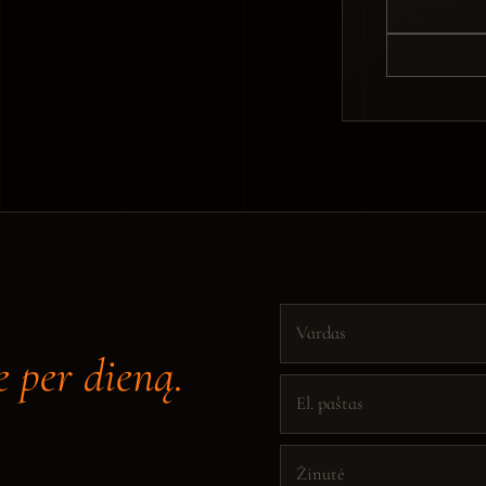
Vardas
El. paštas
Žinutė
 per dieną.