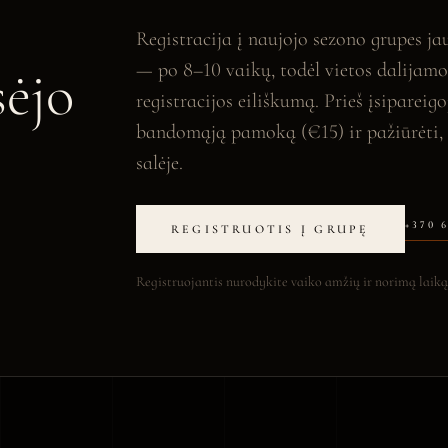
Registracija į naujojo sezono grupes j
— po 8–10 vaikų, todėl vietos dalijamo
ėjo
registracijos eiliškumą. Prieš įsipareigo
bandomąją pamoką (€15) ir pažiūrėti, 
salėje.
+370 
REGISTRUOTIS Į GRUPĘ
Registruojantis nurodykite vaiko amžių ir norimą laik