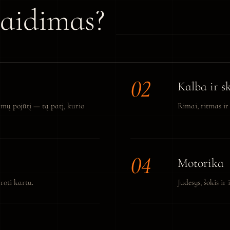
žaidimas?
Kalba ir s
umų pojūtį — tą patį, kurio
Rimai, ritmas ir 
Motorika
groti kartu.
Judesys, šokis i