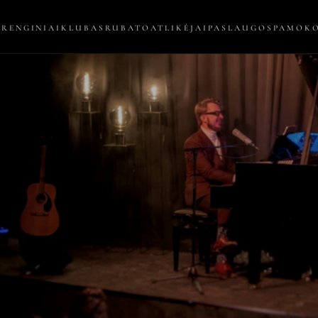
RENGINIAI
KLUBAS
RUBATO
ATLIKĖJAI
PASLAUGOS
PAMOK