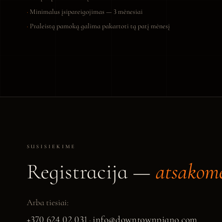
Minimalus įsipareigojimas — 3 mėnesiai
Praleistą pamoką galima pakartoti tą patį mėnesį
SUSISIEKIME
Registracija —
atsakome
Arba tiesiai:
+370 624 02 031
info@downtownpiano.com
·