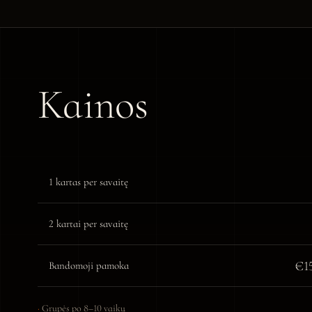
Kainos
1 kartas per savaitę
2 kartai per savaitę
€15
Bandomoji pamoka
Grupės po 8–10 vaikų