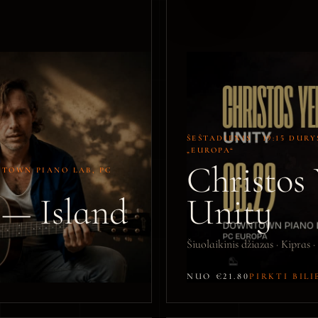
ŠEŠTADIENIS · 19:15 DUR
„EUROPA“
Christos 
WNTOWN PIANO LAB, PC
— Island
Unity
Šiuolaikinis džiazas · Kipras 
NUO €21.80
PIRKTI BIL