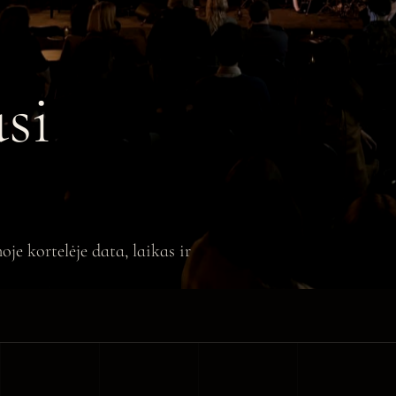
si
je kortelėje data, laikas ir