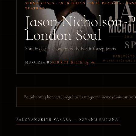
SEKMADIENIS · 18:00 DURYS · 18:30 PRADŽIA · PA
TEATRAS
Jason Nicholson-
London Soul
Soul ir gospel · Londonas · balsas ir fortepijonas
NUO €24.80
PIRKTI BILIETĄ →
Be bilietinių koncertų, reguliariai rengiame nemokamus atvirus
PADOVANOKITE VAKARĄ — DOVANŲ KUPONAI