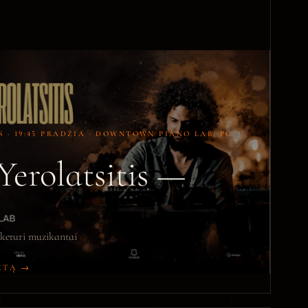
YS · 19:45 PRADŽIA · DOWNTOWN PIANO LAB, PC
Yerolatsitis —
· keturi muzikantai
IETĄ →