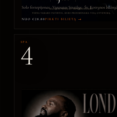
Solo fortepijonas · Vytautas Straižys · Šv. Kotrynos bažny
NUO €28.80
PIRKTI BILIETĄ →
4
SPA