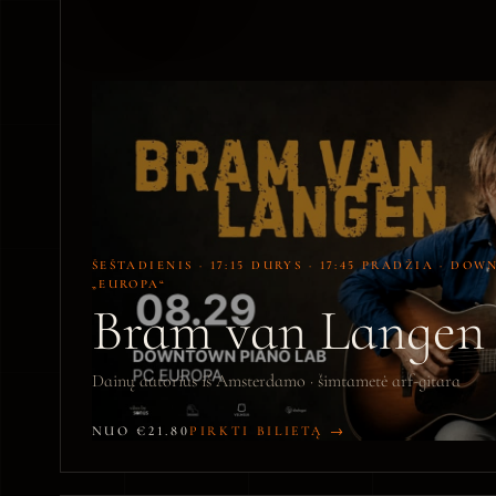
ŠEŠTADIENIS · 17:15 DURYS · 17:45 PRADŽIA · DO
„EUROPA“
Bram van Langen 
Dainų autorius iš Amsterdamo · šimtametė arf-gitara
NUO €21.80
PIRKTI BILIETĄ →