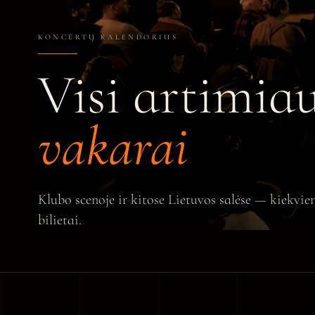
KONCERTŲ KALENDORIUS
Visi artimiau
vakarai
Klubo scenoje ir kitose Lietuvos salėse — kiekvieno
bilietai.