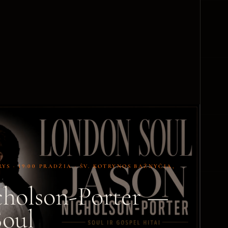
RYS · 19:00 PRADŽIA · ŠV. KOTRYNOS BAŽNYČIA,
cholson-Porter —
oul