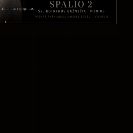
sas ir fortepijonas
Ą →