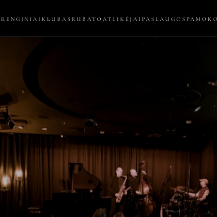
RENGINIAI
KLUBAS
RUBATO
ATLIKĖJAI
PASLAUGOS
PAMOK