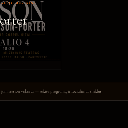
NEVĖŽIO MUZIKINIS
Porter —
 jam session vakarus — sekite programą ir socialinius tinklus.