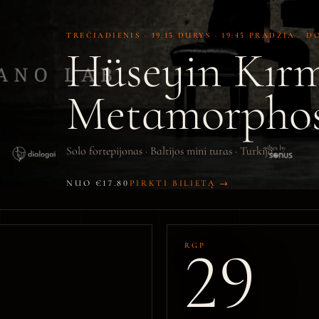
TREČIADIENIS · 19:15 DURYS · 19:45 PRADŽIA ·
Hüseyin Kır
Metamorphos
Solo fortepijonas · Baltijos mini turas · Turkija
NUO €17.80
PIRKTI BILIETĄ →
29
RGP