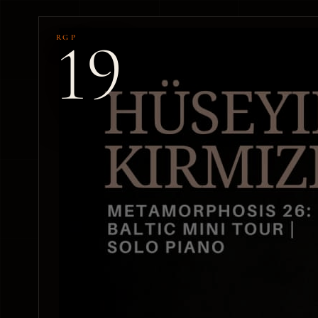
19
RGP