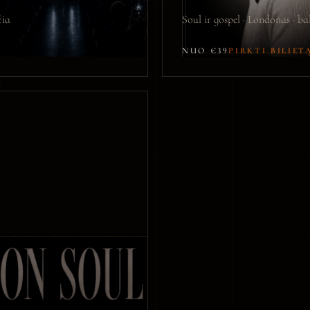
čia
Soul ir gospel · Londonas · bal
NUO €39
PIRKTI BILIET