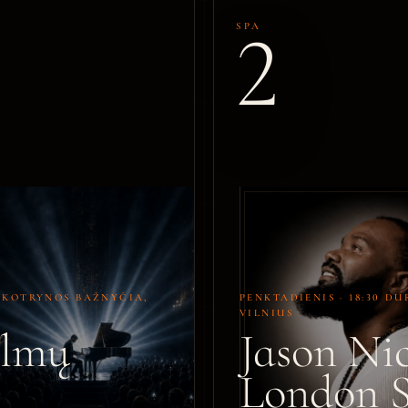
2
SPA
V. KOTRYNOS BAŽNYČIA,
PENKTADIENIS · 18:30 DU
VILNIUS
ilmų
Jason Ni
London S