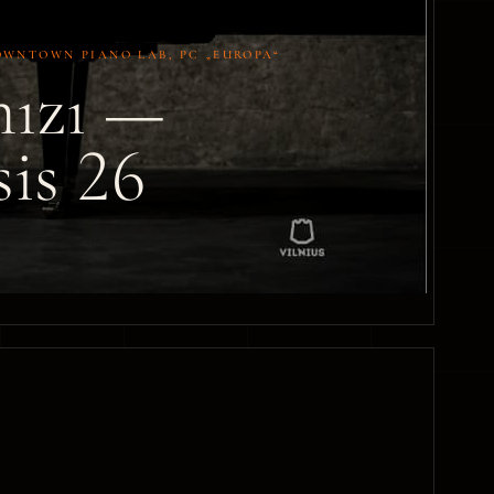
 DOWNTOWN PIANO LAB, PC „EUROPA“
mızı —
is 26