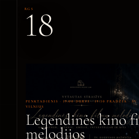
18
RGS
PENKTADIENIS · 19:00 DURYS · 19:30 PRADŽIA · Š
VILNIUS
Legendinės kino f
melodijos